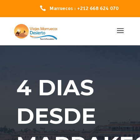

Marruecos : +212 668 624 070
a
4 DIAS
DESDE