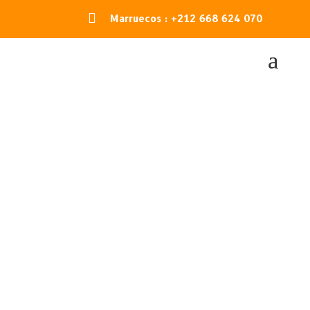

Marruecos : +212 668 624 070
a
VIAJES
MARRUECOS
DESIERTO
Encuentra tu recorrido perfecto