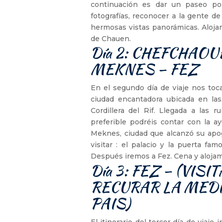
continuación es dar un paseo por
fotografías, reconocer a la gente d
hermosas vistas panorámicas. Alojam
de Chauen.
Día 2: CHEFCHAOU
MEKNES – FEZ
En el segundo día de viaje nos to
ciudad encantadora ubicada en la
Cordillera del Rif. Llegada a las r
preferible podréis contar con la ay
Meknes, ciudad que alcanzó su apoge
visitar : el palacio y la puerta f
Después iremos a Fez. Cena y alojam
Día 3: FEZ – (VIS
RECURAR LA MED
PAIS)
El itinerario del tercer día de viaje