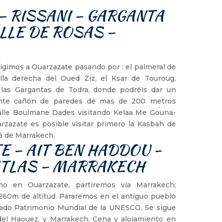
– RISSANI – GARGANTA
ALLE DE ROSAS –
rigimos a Ouarzazate pasando por : el palmeral de
illa derecha del Oued Ziz, el Ksar de Touroug,
a las Gargantas de Todra, donde podréis dar un
ente cañón de paredes de mas de 200 metros
valle Boulmane Dades visitando Kelaa Me Gouna-
rzazate es posible visitar primero la Kasbah de
há de Marrakech.
E – AIT BEN HADDOU -
ATLAS – MARRAKECH
o en Ouarzazate, partiremos vía Marrakech;
.260m de altitud. Pararemos en el antiguo pueblo
arado Patrimonio Mundial de la UNESCO. Se sigue
 del Haouez, y Marrakech. Cena y alojamiento en