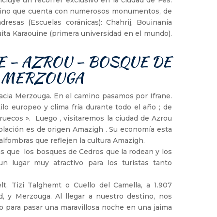
l Reino que cuenta con numerosos monumentos, de
resas (Escuelas coránicas): Chahrij, Bouinania
quita Karaouine (primera universidad en el mundo).
ANE – AZROU – BOSQUE DE
- MERZOUGA
acia Merzouga. En el camino pasamos por Ifrane.
o europeo y clima fría durante todo el año ; de
uecos ». Luego , visitaremos la ciudad de Azrou
blación es de origen Amazigh . Su economía esta
fombras que reflejen la cultura Amazigh.
 que los bosques de Cedros que la rodean y los
n lugar muy atractivo para los turistas tanto
t, Tizi Talghemt o Cuello del Camella, a 1.907
ud, y Merzouga. Al llegar a nuestro destino, nos
o para pasar una maravillosa noche en una jaima