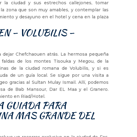
 la ciudad y sus estrechos callejones, tomar
e la zona que son muy amables, y contemplar las
iento y desayuno en el hotel y cena en la plaza
EN – VOLUBILIS –
ca dejar Chefchaouen atrás. La hermosa pequeña
s faldas de los montes Tisouka y Megou, de la
uinas de la ciudad romana de Volubilis, y si es
uda de un guía local. Se sigue por una visita a
o gracias al Sultan Mulay Ismail. Allí, podemos
amosa de Bab Mansour, Dar EL Maa y el Granero.
iento en Riad/Hotel.
ITA GUIADA PARA
INA MAS GRANDE DEL
 incluye un recorrer exclusivo en la ciudad de Fes.