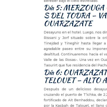
bereber bajo el cielo estrellado.
Día 5: MERZOUGA 
S DEL TODRA – V
OUARZAZATE
Desayuno en el hotel. Luego, nos di
Rissani y Jorf situado sobre la or
Tinejdad y Tineghir hasta llegar 
agradable paseo entre su impon
dealtitud. Continuaremos hacia el 
Valle de las Rosas-. Una vez en Oua
Taourirt que fue residencia del Pac
Día 6: OUARZAZAT
TELOUET – ALTO 
Después de un delicioso desayun
cruzando el puerto de T’ichka, de 2
fortificado de Ait Benhaddou, decl
por la Kasbah de Talouet, el llano