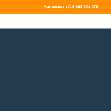


Marruecos : +212 668 624 070
8 DIAS 
TANGER
RESERVAR AHORA