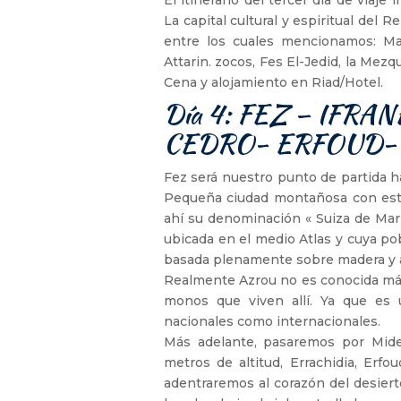
La capital cultural y espiritual de
entre los cuales mencionamos: Mad
Attarin. zocos, Fes El-Jedid, la Mez
Cena y alojamiento en Riad/Hotel.
Día 4: FEZ – IFR
CEDRO- ERFOUD
Fez será nuestro punto de partida h
Pequeña ciudad montañosa con estil
ahí su denominación « Suiza de Marr
ubicada en el medio Atlas y cuya po
basada plenamente sobre madera y al
Realmente Azrou no es conocida más
monos que viven allí. Ya que es u
nacionales como internacionales.
Más adelante, pasaremos por Midel
metros de altitud, Errachidia, Erfo
adentraremos al corazón del desiert