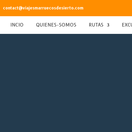
contact@viajesmarruecosdesierto.com
INCIO
QUIENES-SOMOS
RUTAS
EXC
DESDE