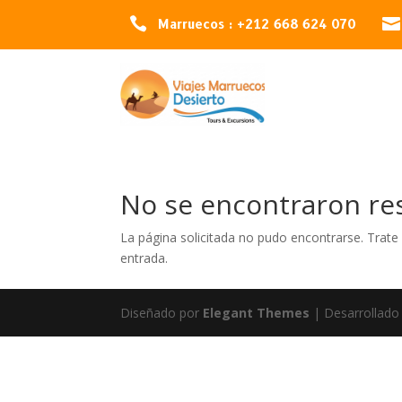


Marruecos : +212 668 624 070
No se encontraron re
La página solicitada no pudo encontrarse. Trate 
entrada.
Diseñado por
Elegant Themes
| Desarrollado