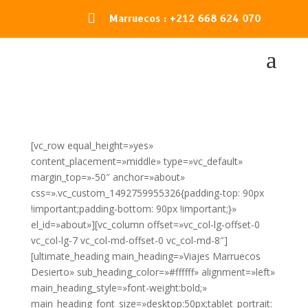

Marruecos : +212 668 624 070
a
[vc_row equal_height=»yes»
content_placement=»middle» type=»vc_default»
margin_top=»-50″ anchor=»about»
css=».vc_custom_1492759955326{padding-top: 90px
!important;padding-bottom: 90px !important;}»
el_id=»about»][vc_column offset=»vc_col-lg-offset-0
vc_col-lg-7 vc_col-md-offset-0 vc_col-md-8″]
[ultimate_heading main_heading=»Viajes Marruecos
Desierto» sub_heading_color=»#ffffff» alignment=»left»
main_heading_style=»font-weight:bold;»
main_heading_font_size=»desktop:50px;tablet_portrait: