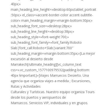
40px;»
main_heading_line_height=»desktop:60px;tablet_portrait
:50px;» el_class=»accent-border-color accent-subtitle-
color» main_heading_margin=»margin-bottom:30px;»
sub_heading_font_size=»desktop:28px;»
sub_heading_line_height=»desktop:38px;»
sub_heading_style=»font-weight:700;»
sub_heading_font_family=»font_family:Roboto
Slab|font_call:Roboto+Slab|variant:700″
sub_heading_margin=»margin-bottom:35px;»]La mejor
excursión al desierto desde
Marrakech[/ultimate_heading][vc_column_text
css=».vc_custom_1577100979532{padding-bottom:
40px !important;}»]Viajes Marruecos Desierto. Una
agencia que organiza viajes a medida ; Excursiones,
Rutas y Actividades
Culturales y Turísticas. Nuestro equipo organiza Tours
desde los puertos y aeropuertos de
Marruecos. Servicios VIP, individuales y en grupos.