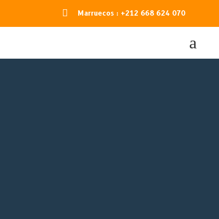

Marruecos : +212 668 624 070
a
SAHARA
EXCURSIÓ
RESERVAR AHORA