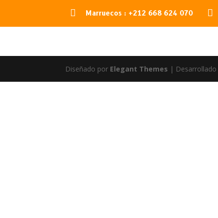


Marruecos : +212 668 624 070
Diseñado por
Elegant Themes
| Desarrollado